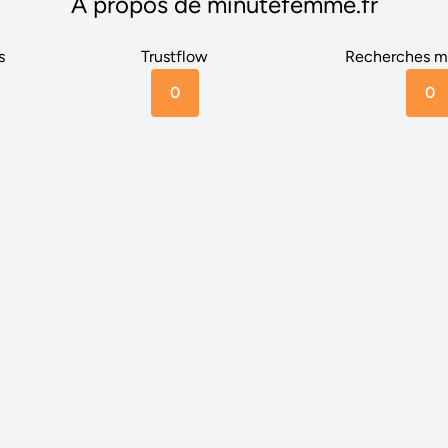
A propos de minutefemme.fr
s
Trustflow
Recherches m
0
0