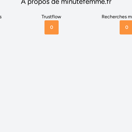
A propos de minutefemme.fr
s
Trustflow
Recherches m
0
0