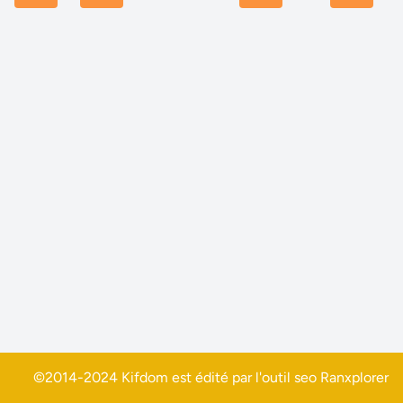
©2014-2024 Kifdom est édité par l'outil seo
Ranxplorer