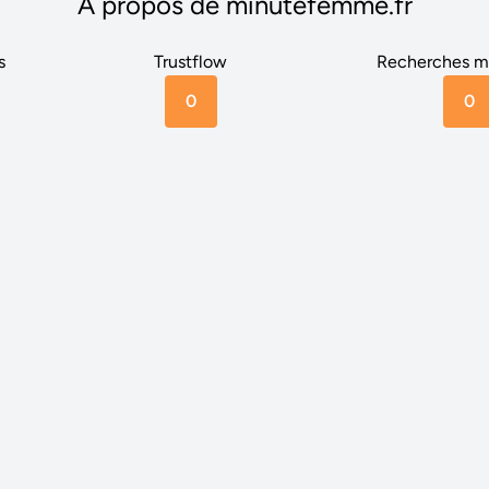
A propos de minutefemme.fr
s
Trustflow
Recherches m
0
0